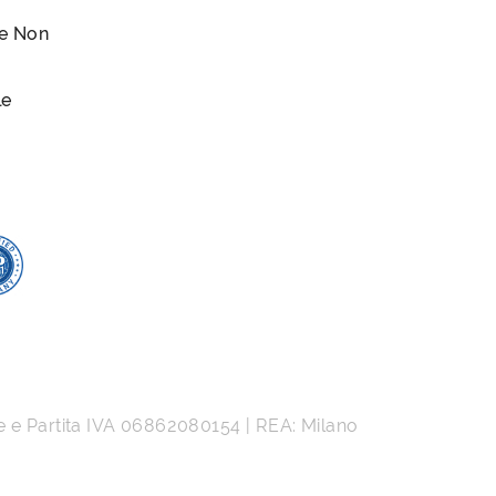
le Non
le
e e Partita IVA
06862080154
| REA: Milano