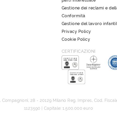
parti interessate
Gestione dei reclami e del
Conformità
Gestione del lavoro infanti
Privacy Policy
Cookie Policy
CERTIFICAZIONI
G. Compagnoni, 28
-
20129
Milano
Reg. Impres, Cod. Fiscal
1123590 | Capitale: 1.500.000 euro