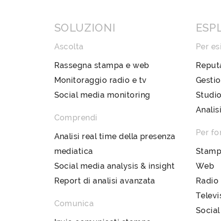
SOLUZIONI
ESP
Ascolta
Per es
Rassegna stampa e web
Reput
Monitoraggio radio e tv
Gestio
Social media monitoring
Studio
Analis
Comprendi
Per fo
Analisi real time della presenza
mediatica
Stam
Social media analysis & insight
Web
Report di analisi avanzata
Radio
Televi
Comunica
Social