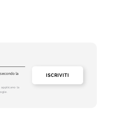
i secondo la
ISCRIVITI
 applicano la
ogle.