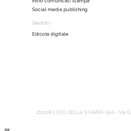
Invio comunicati stampa
Social media publishing
Gestisci
Edicola digitale
©2026
L’ECO DELLA STAMPA SpA
-
Via 