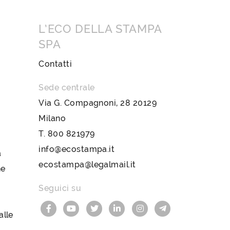
L’ECO DELLA STAMPA
SPA
Contatti
Sede centrale
Via G. Compagnoni, 28 20129
Milano
T.
800 821979
info@ecostampa.it
a
ecostampa@legalmail.it
ne
Seguici su
lle