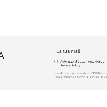
A
Autorizzo al trattamento dei dat
Privacy Policy
Questo sito è protetto da reCAPTCHA e si
Privacy Policy
e i
Termini di servizio
di Go