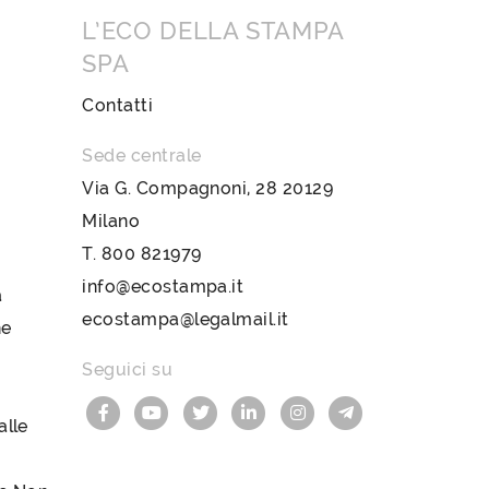
L’ECO DELLA STAMPA
SPA
Contatti
Sede centrale
Via G. Compagnoni, 28 20129
Milano
T.
800 821979
info@ecostampa.it
a
ecostampa@legalmail.it
ne
Seguici su
lle