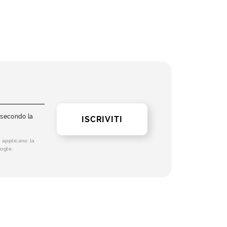
i secondo la
ISCRIVITI
 applicano la
ogle.