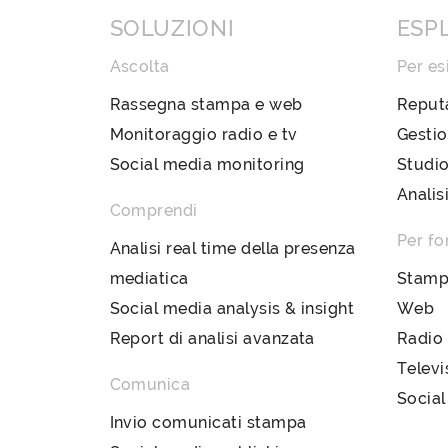
SOLUZIONI
ESP
Ascolta
Per es
Rassegna stampa e web
Reput
Monitoraggio radio e tv
Gestio
Social media monitoring
Studio
Analis
Comprendi
Per fo
Analisi real time della presenza
mediatica
Stam
Social media analysis & insight
Web
Report di analisi avanzata
Radio
Televi
Comunica
Social
Invio comunicati stampa