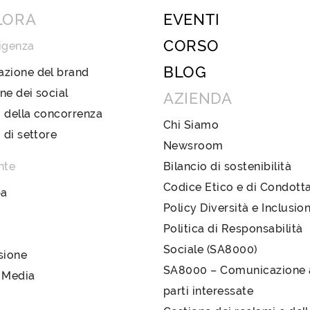
LORA
EVENTI
CORSO
igenza
BLOG
azione del brand
ne dei social
AZIENDA
 della concorrenza
Chi Siamo
i di settore
Newsroom
nte
Bilancio di sostenibilità
Codice Etico e di Condott
pa
Policy Diversità e Inclusio
Politica di Responsabilità
Sociale (SA8000)
sione
SA8000 – Comunicazione a
 Media
parti interessate