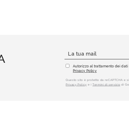
A
Autorizzo al trattamento dei dat
Privacy Policy
Questo sito è protetto da reCAPTCHA e si
Privacy Policy
e i
Termini di servizio
di Go