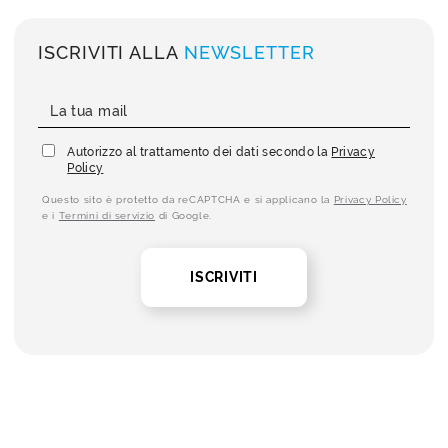
ISCRIVITI ALLA
NEWSLETTER
Autorizzo al trattamento dei dati secondo la
Privacy
Policy
Questo sito è protetto da reCAPTCHA e si applicano la
Privacy Policy
e i
Termini di servizio
di Google.
ISCRIVITI