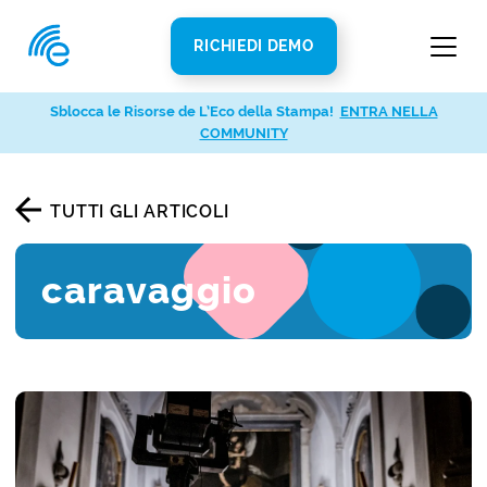
RICHIEDI DEMO
Sblocca le Risorse de L’Eco della Stampa!
ENTRA NELLA
COMMUNITY
TUTTI GLI ARTICOLI
caravaggio