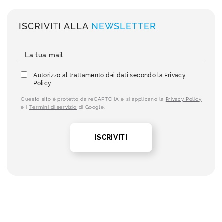
ISCRIVITI ALLA
NEWSLETTER
Autorizzo al trattamento dei dati secondo la
Privacy
Policy
Questo sito è protetto da reCAPTCHA e si applicano la
Privacy Policy
e i
Termini di servizio
di Google.
ISCRIVITI