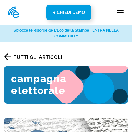
RICHIEDI DEMO
Sblocca le Risorse de L’Eco della Stampa!
ENTRA NELLA
COMMUNITY
TUTTI GLI ARTICOLI
campagna
elettorale