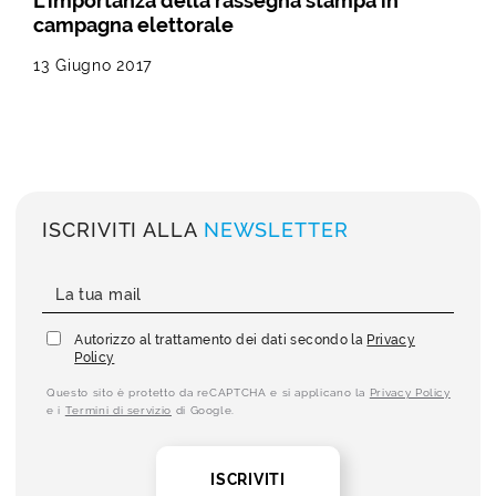
L’importanza della rassegna stampa in
campagna elettorale
13 Giugno 2017
ISCRIVITI ALLA
NEWSLETTER
Autorizzo al trattamento dei dati secondo la
Privacy
Policy
Questo sito è protetto da reCAPTCHA e si applicano la
Privacy Policy
e i
Termini di servizio
di Google.
ISCRIVITI