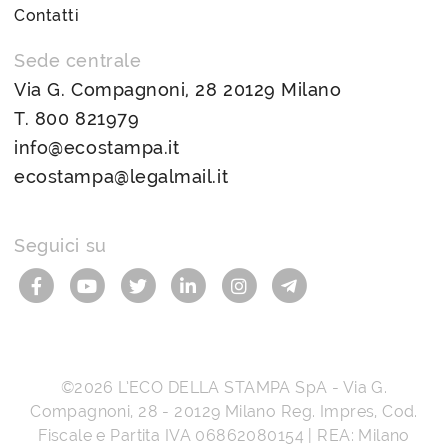
Contatti
Sede centrale
Via G. Compagnoni, 28 20129 Milano
T.
800 821979
info@ecostampa.it
ecostampa@legalmail.it
Seguici su
©2026
L’ECO DELLA STAMPA SpA
-
Via G.
Compagnoni, 28
-
20129
Milano
Reg. Impres, Cod.
Fiscale e Partita IVA
06862080154
| REA: Milano