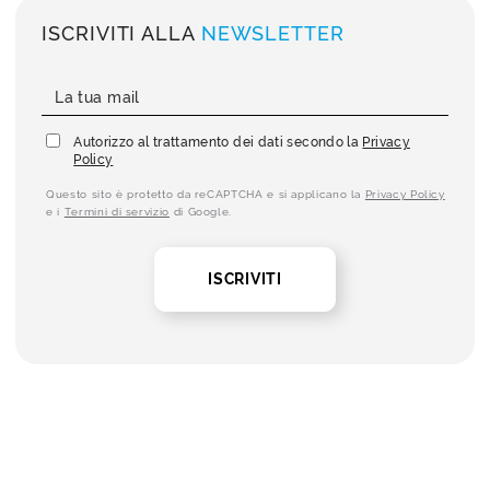
ISCRIVITI ALLA
NEWSLETTER
Autorizzo al trattamento dei dati secondo la
Privacy
Policy
Questo sito è protetto da reCAPTCHA e si applicano la
Privacy Policy
e i
Termini di servizio
di Google.
ISCRIVITI