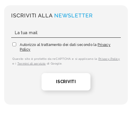
ISCRIVITI ALLA
NEWSLETTER
Autorizzo al trattamento dei dati secondo la
Privacy
Policy
Questo sito è protetto da reCAPTCHA e si applicano la
Privacy Policy
e i
Termini di servizio
di Google.
ISCRIVITI