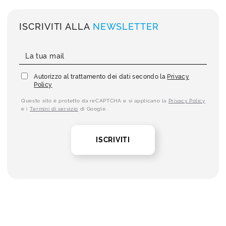
ISCRIVITI ALLA
NEWSLETTER
Autorizzo al trattamento dei dati secondo la
Privacy
Policy
Questo sito è protetto da reCAPTCHA e si applicano la
Privacy Policy
e i
Termini di servizio
di Google.
ISCRIVITI