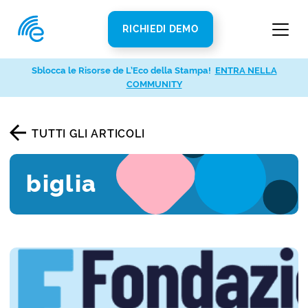
RICHIEDI DEMO
Sblocca le Risorse de L’Eco della Stampa!
ENTRA NELLA
COMMUNITY
TUTTI GLI ARTICOLI
biglia