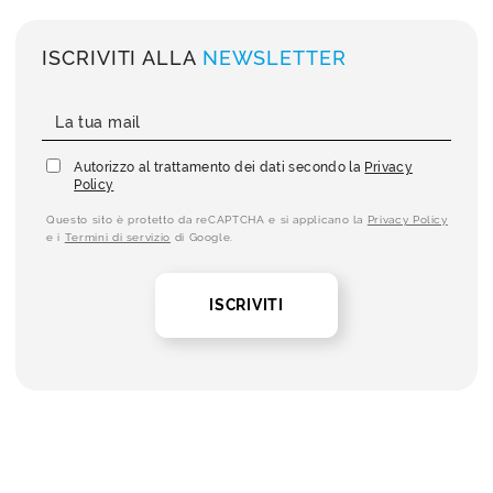
ISCRIVITI ALLA
NEWSLETTER
Autorizzo al trattamento dei dati secondo la
Privacy
Policy
Questo sito è protetto da reCAPTCHA e si applicano la
Privacy Policy
e i
Termini di servizio
di Google.
ISCRIVITI