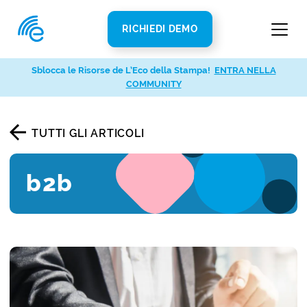
RICHIEDI DEMO
Sblocca le Risorse de L’Eco della Stampa!
ENTRA NELLA
COMMUNITY
TUTTI GLI ARTICOLI
b2b