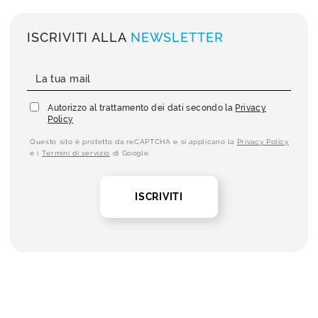
ISCRIVITI ALLA
NEWSLETTER
Autorizzo al trattamento dei dati secondo la
Privacy
Policy
Questo sito è protetto da reCAPTCHA e si applicano la
Privacy Policy
e i
Termini di servizio
di Google.
ISCRIVITI