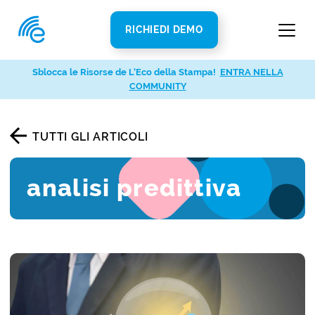
RICHIEDI DEMO
Sblocca le Risorse de L’Eco della Stampa!
ENTRA NELLA
COMMUNITY
TUTTI GLI ARTICOLI
analisi predittiva