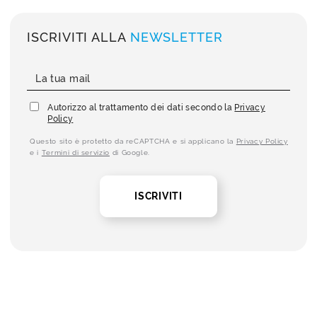
ISCRIVITI ALLA
NEWSLETTER
Autorizzo al trattamento dei dati secondo la
Privacy
Policy
Questo sito è protetto da reCAPTCHA e si applicano la
Privacy Policy
e i
Termini di servizio
di Google.
ISCRIVITI