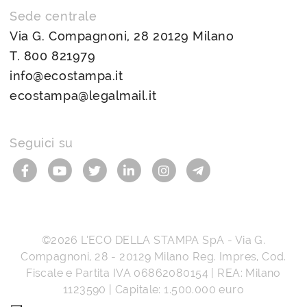
Sede centrale
Via G. Compagnoni, 28 20129 Milano
T.
800 821979
info@ecostampa.it
ecostampa@legalmail.it
Seguici su
©2026
L’ECO DELLA STAMPA SpA
-
Via G.
Compagnoni, 28
-
20129
Milano
Reg. Impres, Cod.
Fiscale e Partita IVA
06862080154
| REA: Milano
1123590 | Capitale: 1.500.000 euro