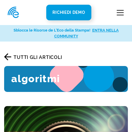
RICHIEDI DEMO
Sblocca le Risorse de L’Eco della Stampa!
ENTRA NELLA
COMMUNITY
TUTTI GLI ARTICOLI
algoritmi