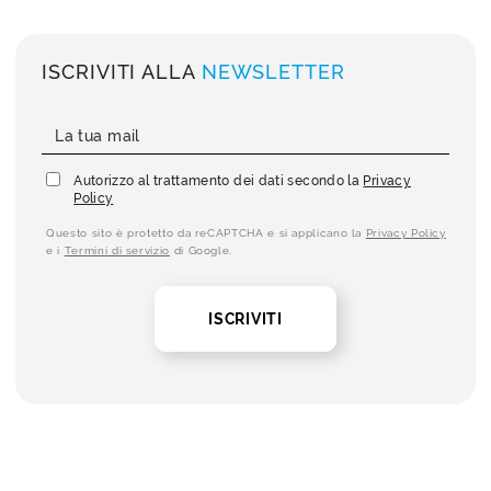
ISCRIVITI ALLA
NEWSLETTER
Autorizzo al trattamento dei dati secondo la
Privacy
Policy
Questo sito è protetto da reCAPTCHA e si applicano la
Privacy Policy
e i
Termini di servizio
di Google.
ISCRIVITI