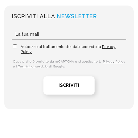
ISCRIVITI ALLA
NEWSLETTER
Autorizzo al trattamento dei dati secondo la
Privacy
Policy
Questo sito è protetto da reCAPTCHA e si applicano la
Privacy Policy
e i
Termini di servizio
di Google.
ISCRIVITI