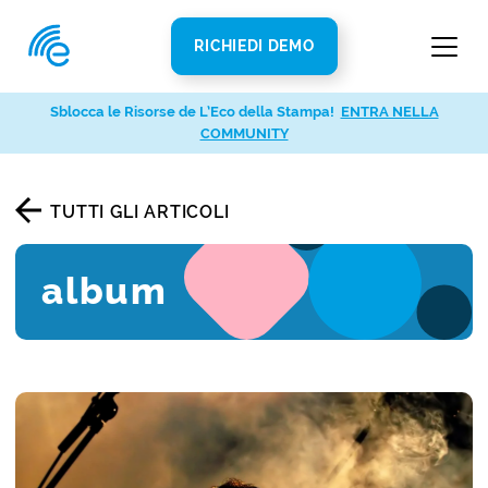
RICHIEDI DEMO
Sblocca le Risorse de L’Eco della Stampa!
ENTRA NELLA
COMMUNITY
TUTTI GLI ARTICOLI
album