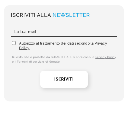
ISCRIVITI ALLA
NEWSLETTER
Autorizzo al trattamento dei dati secondo la
Privacy
Policy
Questo sito è protetto da reCAPTCHA e si applicano la
Privacy Policy
e i
Termini di servizio
di Google.
ISCRIVITI