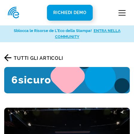
RICHIEDI DEMO
Sblocca le Risorse de L’Eco della Stampa!
ENTRA NELLA
COMMUNITY
TUTTI GLI ARTICOLI
6sicuro