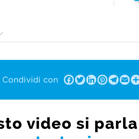
Facebook
Twitter
LinkedIn
Pintere
Tele
Em
Condividi con
sto video si parla