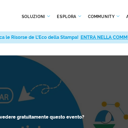
SOLUZIONI
ESPLORA
COMMUNITY
ca le Risorse de L’Eco della Stampa!
ca le Risorse de L’Eco della Stampa!
ENTRA NELLA COMM
ENTRA NELLA COMM
 vedere gratuitamente questo evento?