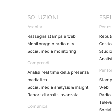
SOLUZIONI
ESP
Ascolta
Per es
Rassegna stampa e web
Reput
Monitoraggio radio e tv
Gestio
Social media monitoring
Studio
Analis
Comprendi
Per fo
Analisi real time della presenza
mediatica
Stam
Social media analysis & insight
Web
Report di analisi avanzata
Radio
Televi
Comunica
Social