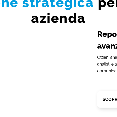
one strategica
per
azienda
Repor
avan
Ottieni ana
analisti e
comunicaz
SCOPR