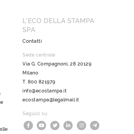
L’ECO DELLA STAMPA
SPA
Contatti
Sede centrale
Via G. Compagnoni, 28 20129
Milano
T.
800 821979
info@ecostampa.it
a
ecostampa@legalmail.it
ne
Seguici su
lle