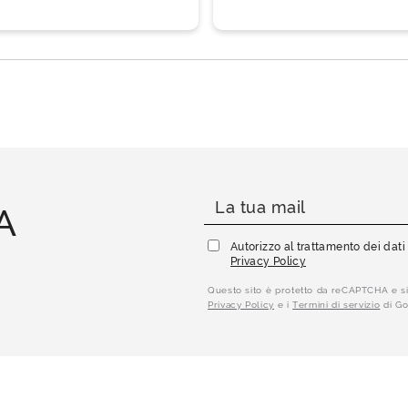
A
Autorizzo al trattamento dei dat
Privacy Policy
Questo sito è protetto da reCAPTCHA e si
Privacy Policy
e i
Termini di servizio
di Go