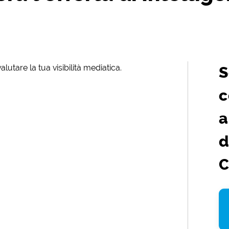
lutare la tua visibilità mediatica.
S
c
a
d
C