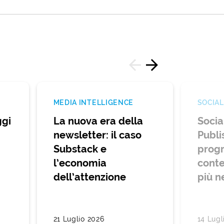
MEDIA INTELLIGENCE
SOCIAL
gi
La nuova era della
Socia
newsletter: il caso
Publi
Substack e
prog
l’economia
conte
dell’attenzione
più n
21 Luglio 2026
14 Lugl