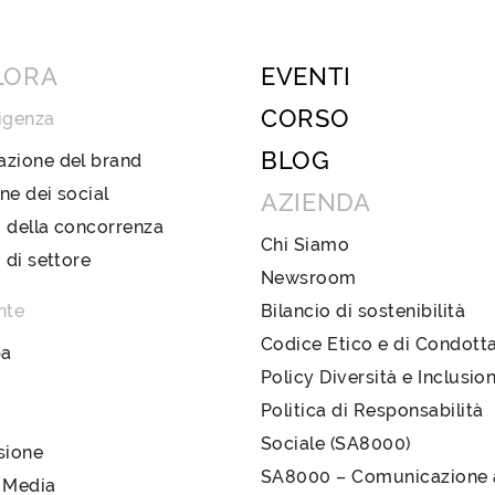
LORA
EVENTI
CORSO
igenza
BLOG
azione del brand
ne dei social
AZIENDA
 della concorrenza
Chi Siamo
i di settore
Newsroom
nte
Bilancio di sostenibilità
Codice Etico e di Condott
pa
Policy Diversità e Inclusio
Politica di Responsabilità
Sociale (SA8000)
sione
SA8000 – Comunicazione a
 Media