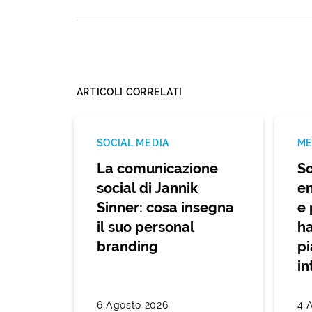
ARTICOLI CORRELATI
SOCIAL MEDIA
ME
La comunicazione
So
social di Jannik
en
Sinner: cosa insegna
e 
il suo personal
ha
branding
pi
in
6 Agosto 2026
4 