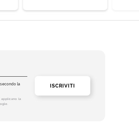
i secondo la
ISCRIVITI
 applicano la
ogle.