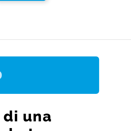
st
gram
ail
Share
 di una