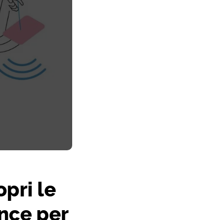
pri le
ence per