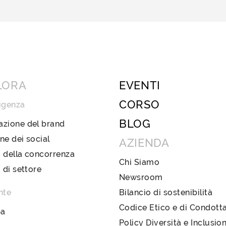
LORA
EVENTI
CORSO
igenza
BLOG
azione del brand
ne dei social
AZIENDA
 della concorrenza
Chi Siamo
i di settore
Newsroom
nte
Bilancio di sostenibilità
Codice Etico e di Condott
pa
Policy Diversità e Inclusio