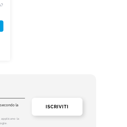
o?
i secondo la
ISCRIVITI
 applicano la
ogle.