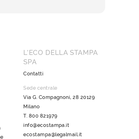
L’ECO DELLA STAMPA
SPA
Contatti
Sede centrale
Via G. Compagnoni, 28 20129
Milano
T.
800 821979
info@ecostampa.it
a
ecostampa@legalmail.it
ne