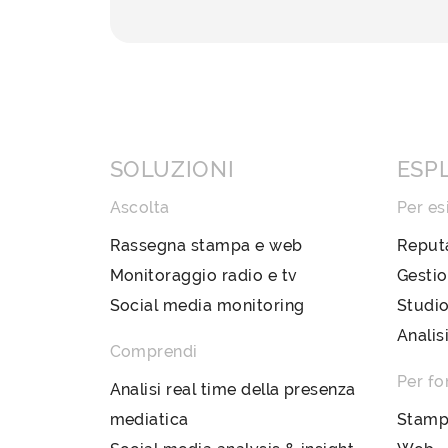
SOLUZIONI
ESP
Ascolta
Per es
Rassegna stampa e web
Reput
Monitoraggio radio e tv
Gestio
Social media monitoring
Studio
Analis
Comprendi
Per fo
Analisi real time della presenza
mediatica
Stam