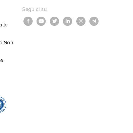
Seguici su
lle
le Non
le