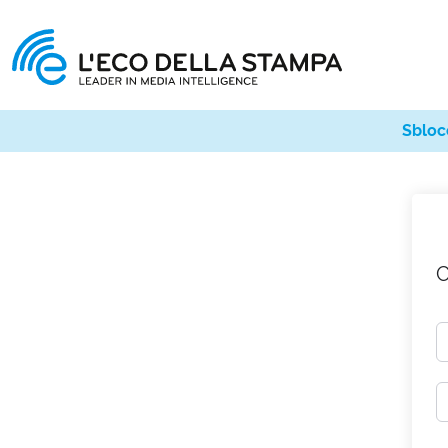
Sbloc
C