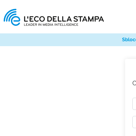
Sbloc
C