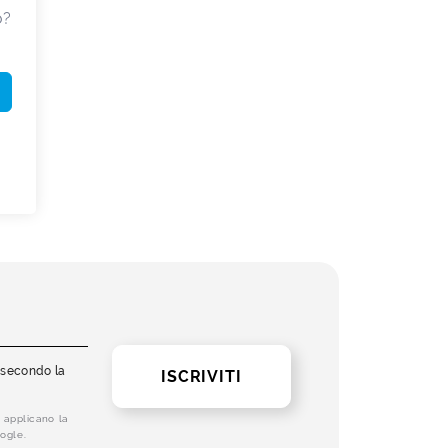
o?
i secondo la
ISCRIVITI
 applicano la
ogle.