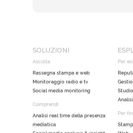
SOLUZIONI
ESP
Ascolta
Per es
Rassegna stampa e web
Reput
Monitoraggio radio e tv
Gestio
Social media monitoring
Studio
Analis
Comprendi
Per fo
Analisi real time della presenza
mediatica
Stam