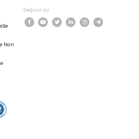
Seguici su
lle
le Non
le