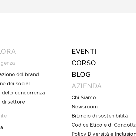
LORA
EVENTI
CORSO
igenza
BLOG
azione del brand
ne dei social
AZIENDA
 della concorrenza
Chi Siamo
i di settore
Newsroom
nte
Bilancio di sostenibilità
Codice Etico e di Condott
pa
Policy Diversità e Inclusio