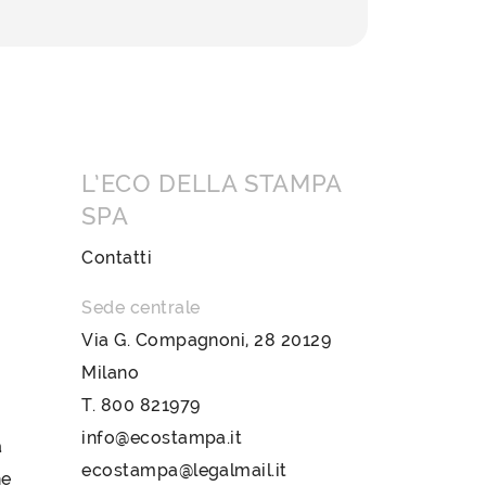
L’ECO DELLA STAMPA
SPA
Contatti
Sede centrale
Via G. Compagnoni, 28 20129
Milano
T.
800 821979
info@ecostampa.it
a
ecostampa@legalmail.it
ne