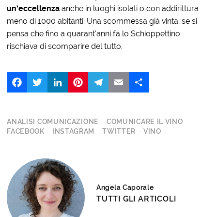
un’eccellenza
anche in luoghi isolati o con addirittura
meno di 1000 abitanti. Una scommessa già vinta, se si
pensa che fino a quarant’anni fa lo Schioppettino
rischiava di scomparire del tutto.
Facebook
Twitter
LinkedIn
Pinterest
Telegram
Email
Share
ANALISI COMUNICAZIONE
COMUNICARE IL VINO
FACEBOOK
INSTAGRAM
TWITTER
VINO
Angela Caporale
TUTTI GLI ARTICOLI