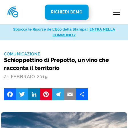
RICHIEDI DEMO
Sblocca le Risorse de L’Eco della Stampa!
ENTRA NELLA
COMMUNITY
COMUNICAZIONE
Schioppettino di Prepotto, un vino che
racconta il territorio
21 FEBBRAIO 2019
Facebook
Twitter
LinkedIn
Pinterest
Telegram
Email
Share