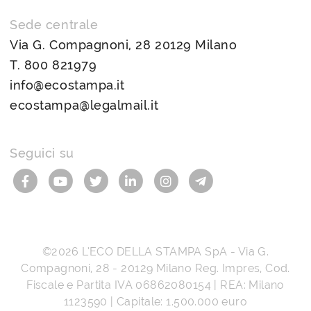
Sede centrale
Via G. Compagnoni, 28 20129 Milano
T.
800 821979
info@ecostampa.it
ecostampa@legalmail.it
Seguici su
©2026
L’ECO DELLA STAMPA SpA
-
Via G.
Compagnoni, 28
-
20129
Milano
Reg. Impres, Cod.
Fiscale e Partita IVA
06862080154
| REA: Milano
1123590 | Capitale: 1.500.000 euro