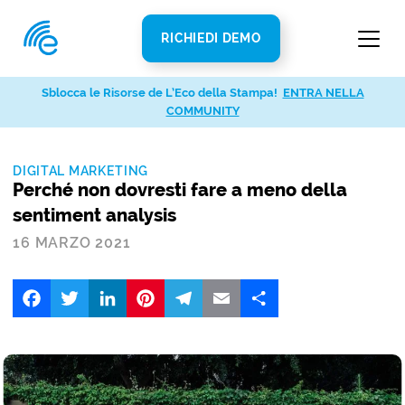
RICHIEDI DEMO
Sblocca le Risorse de L’Eco della Stampa!
ENTRA NELLA
COMMUNITY
DIGITAL MARKETING
Perché non dovresti fare a meno della
sentiment analysis
16 MARZO 2021
Facebook
Twitter
LinkedIn
Pinterest
Telegram
Email
Share