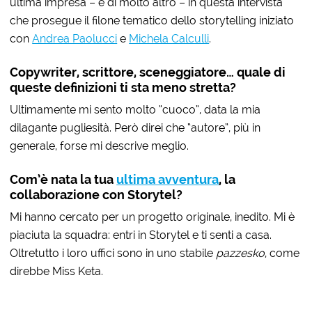
ultima impresa – e di molto altro – in questa intervista
che prosegue il filone tematico dello storytelling iniziato
con
Andrea Paolucci
e
Michela Calculli
.
Copywriter, scrittore, sceneggiatore… quale di
queste definizioni ti sta meno stretta?
Ultimamente mi sento molto “cuoco”, data la mia
dilagante pugliesità. Però direi che “autore”, più in
generale, forse mi descrive meglio.
Com’è nata la tua
ultima avventura
, la
collaborazione con Storytel?
Mi hanno cercato per un progetto originale, inedito. Mi è
piaciuta la squadra: entri in Storytel e ti senti a casa.
Oltretutto i loro uffici sono in uno stabile
pazzesko
, come
direbbe Miss Keta.