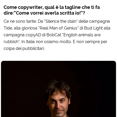
Come copywriter, qual è la tagline che ti fa
dire:”Come vorrei averla scritta io!”?
Ce ne sono tante. Da “Silence the stain” delle campagne
Tide, alla gloriosa “Real Man of Genius” di Bud Light alla
campagna copyAD di BobCat “English animals are
rubbish”. In Italia non osiamo molto. E non sempre per
colpa dei pubblicitari.