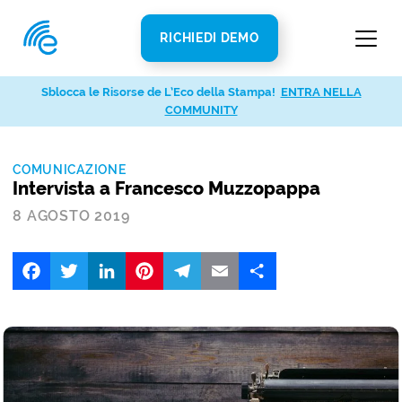
RICHIEDI DEMO
Sblocca le Risorse de L’Eco della Stampa!
ENTRA NELLA
COMMUNITY
COMUNICAZIONE
Intervista a Francesco Muzzopappa
8 AGOSTO 2019
Facebook
Twitter
LinkedIn
Pinterest
Telegram
Email
Share