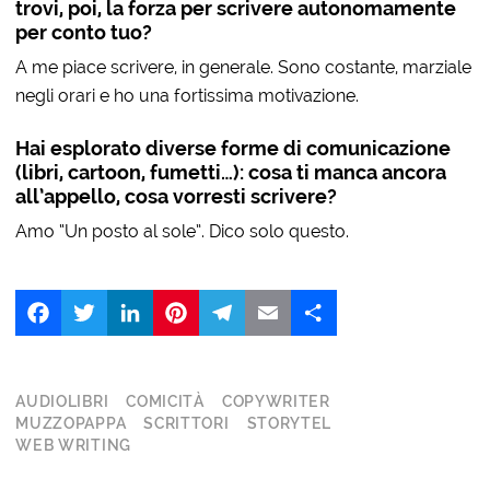
trovi, poi, la forza per scrivere autonomamente
per conto tuo?
A me piace scrivere, in generale. Sono costante, marziale
negli orari e ho una fortissima motivazione.
Hai esplorato diverse forme di comunicazione
(libri, cartoon, fumetti…): cosa ti manca ancora
all’appello, cosa vorresti scrivere?
Amo “Un posto al sole”. Dico solo questo.
Facebook
Twitter
LinkedIn
Pinterest
Telegram
Email
Share
AUDIOLIBRI
COMICITÀ
COPYWRITER
MUZZOPAPPA
SCRITTORI
STORYTEL
WEB WRITING