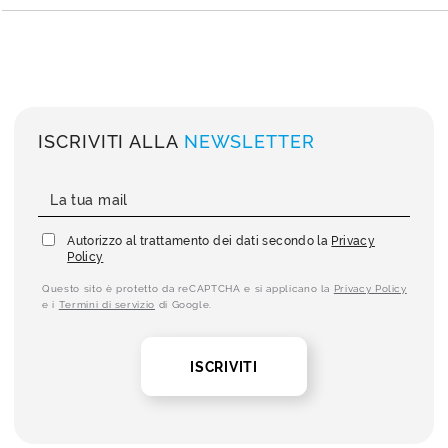
ISCRIVITI ALLA
NEWSLETTER
Autorizzo al trattamento dei dati secondo la
Privacy
Policy
Questo sito è protetto da reCAPTCHA e si applicano la
Privacy Policy
e i
Termini di servizio
di Google.
ISCRIVITI