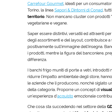
Carrefour Gourmet
, ideati per un consumatore
Torino, la linea
Sapori & Dintorni di Conad
, tu
territorio
. Non mancano cluster con prodotti “f
vegetariane e vegane.
Saper essere distintivi, versatili ed attraenti pe
degli assortimenti e del layout, contribuisce a
positivamente sull’immagine dell’insegna. Banch
i prodotti, mentre la figura del banconiere, pre
differenza.
I banchi frigo muniti di porte a vetri, introdott
ridurre l’impatto ambientale degli store, hann
le aziende che li producono, nonché siglato un p
della categoria. Proporre un concept di
visua
un’esperienza d’
acquisto
emozionale contribui
Che cosa sta succedendo nel settore della
G