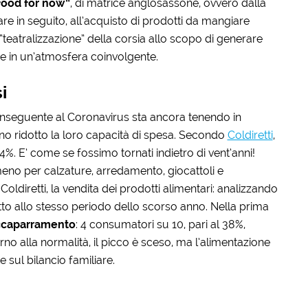
food for now”
, di matrice anglosassone, ovvero dalla
re in seguito, all’acquisto di prodotti da mangiare
di “teatralizzazione” della corsia allo scopo di generare
e in un’atmosfera coinvolgente.
i
onseguente al Coronavirus sta ancora tenendo in
nno ridotto la loro capacità di spesa. Secondo
Coldiretti
,
 4%. E’ come se fossimo tornati indietro di vent’anni!
eno per calzature, arredamento, giocattoli e
oldiretti, la vendita dei prodotti alimentari: analizzando
tto allo stesso periodo dello scorso anno. Nella prima
accaparramento
: 4 consumatori su 10, pari al 38%,
orno alla normalità, il picco è sceso, ma l’alimentazione
sul bilancio familiare.