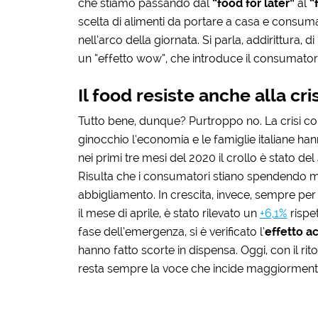
che stiamo passando dal
“food for later”
al
“
scelta di alimenti da portare a casa e consuma
nell’arco della giornata. Si parla, addirittura, 
un “effetto wow”, che introduce il consumator
Il food resiste anche alla cris
Tutto bene, dunque? Purtroppo no. La crisi c
ginocchio l’economia e le famiglie italiane ha
nei primi tre mesi del 2020 il crollo è stato del
Risulta che i consumatori stiano spendendo m
abbigliamento. In crescita, invece, sempre per C
il mese di aprile, è stato rilevato un
+6,1%
rispe
fase dell’emergenza, si è verificato l’
effetto 
hanno fatto scorte in dispensa. Oggi, con il rit
resta sempre la voce che incide maggiormente 