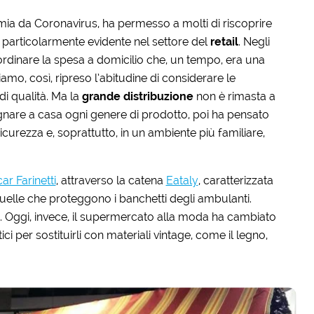
mia da Coronavirus, ha permesso a molti di riscoprire
o particolarmente evidente nel settore del
retail
. Negli
d ordinare la spesa a domicilio che, un tempo, era una
mo, così, ripreso l’abitudine di considerare le
di qualità. Ma la
grande distribuzione
non è rimasta a
nare a casa ogni genere di prodotto, poi ha pensato
n sicurezza e, soprattutto, in un ambiente più familiare,
ar Farinetti
, attraverso la catena
Eataly
, caratterizzata
quelle che proteggono i banchetti degli ambulanti.
. Oggi, invece, il supermercato alla moda ha cambiato
tici per sostituirli con materiali vintage, come il legno,