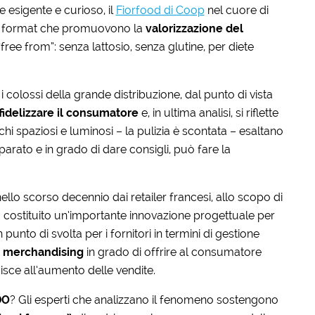
 esigente e curioso, il
Fiorfood di Coop
nel cuore di
tti format che promuovono la
valorizzazione del
ree from”: senza lattosio, senza glutine, per diete
r i colossi della grande distribuzione, dal punto di vista
fidelizzare il consumatore
e, in ultima analisi, si riflette
i spaziosi e luminosi – la pulizia è scontata – esaltano
parato e in grado di dare consigli, può fare la
i nello scorso decennio dai retailer francesi, allo scopo di
o costituito un’importante innovazione progettuale per
unto di svolta per i fornitori in termini di gestione
l merchandising
in grado di offrire al consumatore
sce all’aumento delle vendite.
DO
? Gli esperti che analizzano il fenomeno sostengono