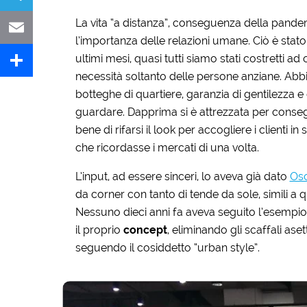
La vita “a distanza”, conseguenza della pande
Telegram
l’importanza delle relazioni umane. Ciò è stat
ultimi mesi, quasi tutti siamo stati costretti a
Email
necessità soltanto delle persone anziane. Abbia
Share
botteghe di quartiere, garanzia di gentilezza e 
guardare. Dapprima si è attrezzata per conseg
bene di rifarsi il look per accogliere i clienti i
che ricordasse i mercati di una volta.
L’input, ad essere sinceri, lo aveva già dato
Osc
da corner con tanto di tende da sole, simili a 
Nessuno dieci anni fa aveva seguito l’esempio
il proprio
concept
, eliminando gli scaffali aset
seguendo il cosiddetto “urban style”.