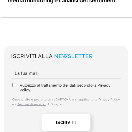
media monitoring e l’analisi del sentiment
ISCRIVITI ALLA
NEWSLETTER
Autorizzo al trattamento dei dati secondo la
Privacy
Policy
Questo sito è protetto da reCAPTCHA e si applicano la
Privacy Policy
e i
Termini di servizio
di Google.
ISCRIVITI