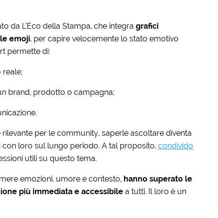
ato da L’Eco della Stampa, che integra
grafici
lle emoji
, per capire velocemente lo stato emotivo
rt permette di:
 reale;
un brand, prodotto o campagna;
unicazione.
rilevante per le community, saperle ascoltare diventa
li con loro sul lungo periodo. A tal proposito,
condivido
essioni utili su questo tema.
primere emozioni, umore e contesto,
hanno superato le
one più immediata e accessibile
a tutti. Il loro è un