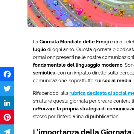
La
Giornata Mondiale delle Emoji
è una celebr
luglio
di ogni anno. Questa giornata è dedicat
ormai onnipresenti nelle nostre comunicazioni.
fondamentale del linguaggio moderno
. Son
semiotica
, con un impatto diretto sulla percezi
comunicazione, soprattutto sui
social media
.
Facebook
Rifacendoci alla
rubrica dedicata ai social 
sfruttare questa giornata per creare conten
Twitter
rafforzare la propria strategia di comunicaz
stesse per l’intero anno di pubblicazioni.
LinkedIn
L’importanza della Giornata
Pinterest