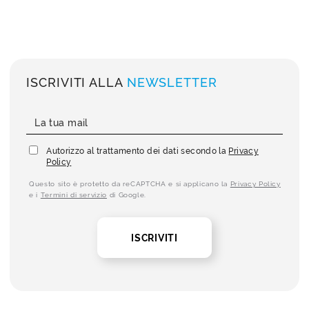
ISCRIVITI ALLA
NEWSLETTER
Autorizzo al trattamento dei dati secondo la
Privacy
Policy
Questo sito è protetto da reCAPTCHA e si applicano la
Privacy Policy
e i
Termini di servizio
di Google.
ISCRIVITI