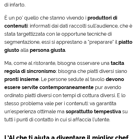
di infarto.
È un po’ quello che stanno vivendo i
produttori di
contenuti
: informati dai dati raccolti sull’audience, che è
stata targettizzata con le opportune tecniche di
segmentazione, essi si apprestano a “preparare” il
piatto
giusto
alla
persona giusta
.
Ma, come al ristorante, bisogna osservare una
tacita
regola di sincronismo
: bisogna che piatti diversi siano
pronti insieme
. Le persone sedute al tavolo
devono
essere servite contemporaneamente
pur avendo
ordinato piatti diversi con tempi di cottura diversi. E lo
stesso problema vale per i contenuti: va garantita
un’esperienza ottimale ma
soprattutto tempestiva
su
tutti i punti di contatto in cui si affaccia l’utente.
L’AI che ti aiuta a diventare il miglior chef