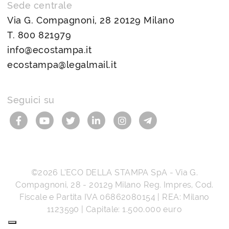
Sede centrale
Via G. Compagnoni, 28 20129 Milano
T.
800 821979
info@ecostampa.it
ecostampa@legalmail.it
Seguici su
©2026
L’ECO DELLA STAMPA SpA
-
Via G.
Compagnoni, 28
-
20129
Milano
Reg. Impres, Cod.
Fiscale e Partita IVA
06862080154
| REA: Milano
1123590 | Capitale: 1.500.000 euro