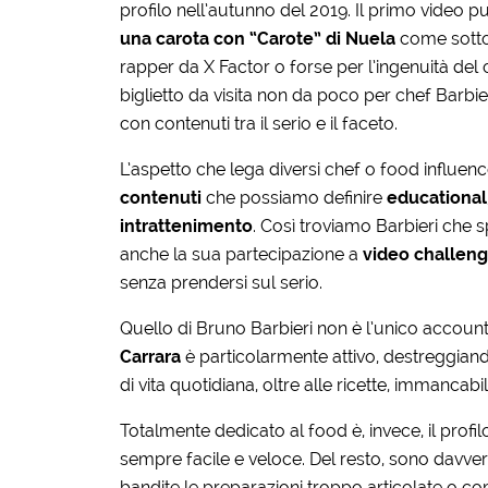
profilo nell’autunno del 2019. Il primo video p
una carota con “Carote” di Nuela
come sottof
rapper da X Factor o forse per l’ingenuità del
biglietto da visita non da poco per chef Barbier
con contenuti tra il serio e il faceto.
L’aspetto che lega diversi chef o food influencer 
contenuti
che possiamo definire
educational
intrattenimento
. Così troviamo Barbieri che sp
anche la sua partecipazione a
video challen
senza prendersi sul serio.
Quello di Bruno Barbieri non è l’unico accoun
Carrara
è particolarmente attivo, destreggiand
di vita quotidiana, oltre alle ricette, immancabili
Totalmente dedicato al food è, invece, il profil
sempre facile e veloce. Del resto, sono davver
bandite le preparazioni troppo articolate o co