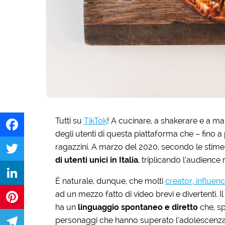
Tutti su
TikTok
! A cucinare, a shakerare e a man
degli utenti di questa piattaforma che – fino a 
ragazzini. A marzo del 2020, secondo le stime
Facebook
di utenti unici in Italia
, triplicando l’audience
Twitter
È naturale, dunque, che molti
creator, influen
ad un mezzo fatto di video brevi e divertenti. I
LinkedIn
ha un
linguaggio spontaneo e diretto
che, sp
personaggi che hanno superato l’adolescenza. L
Pinterest