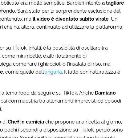
ubblicato era molto semplice: Barbieri intento
a tagliare
ondo. Sarà stato per la sorprendente esclusione del
 contenuto, ma
il video è diventato subito virale
. Un
i che ha, allora, continuato ad utilizzare la piattaforma
su TikTok, infatti, è la possibilità di oscillare tra
, come mini ricette, e altri totalmente di
iega come fare i ghiaccioli o l’insalata di riso, ma
ge
, come quello dell’
anguria
. Il tutto con naturalezza e
t a tema food da seguire su TikTok. Anche
Damiano
osi con maestria tra allenamenti, imprevisti ed episodi
.
o di
Chef in camicia
che propone una ricetta al giorno,
o pochi i secondi a disposizione su TikTok, perciò sono
mplesse. Spontaneità e semplicità restano le parole