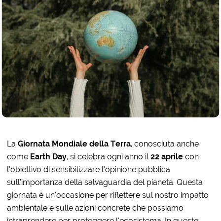
La
Giornata Mondiale della Terra
, conosciuta anche
come
Earth Day
, si celebra ogni anno il
22 aprile
con
l’obiettivo di sensibilizzare l’opinione pubblica
sull’importanza della salvaguardia del pianeta. Questa
giornata è un’occasione per riflettere sul nostro impatto
ambientale e sulle azioni concrete che possiamo
intraprendere per proteggere l’ecosistema. In questo