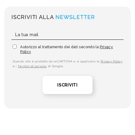
ISCRIVITI ALLA
NEWSLETTER
Autorizzo al trattamento dei dati secondo la
Privacy
Policy
Questo sito è protetto da reCAPTCHA e si applicano la
Privacy Policy
e i
Termini di servizio
di Google.
ISCRIVITI