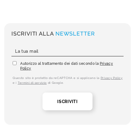
ISCRIVITI ALLA
NEWSLETTER
Autorizzo al trattamento dei dati secondo la
Privacy
Policy
Questo sito è protetto da reCAPTCHA e si applicano la
Privacy Policy
e i
Termini di servizio
di Google.
ISCRIVITI