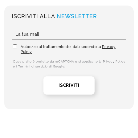
ISCRIVITI ALLA
NEWSLETTER
Autorizzo al trattamento dei dati secondo la
Privacy
Policy
Questo sito è protetto da reCAPTCHA e si applicano la
Privacy Policy
e i
Termini di servizio
di Google.
ISCRIVITI