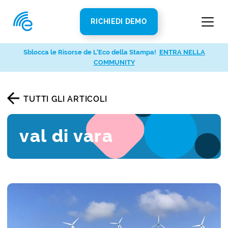
RICHIEDI DEMO
Sblocca le Risorse de L’Eco della Stampa!
ENTRA NELLA
COMMUNITY
TUTTI GLI ARTICOLI
val di vara