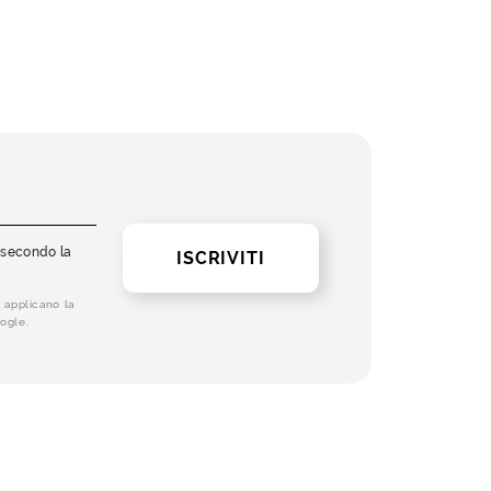
i secondo la
ISCRIVITI
 applicano la
ogle.