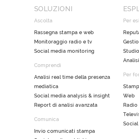
SOLUZIONI
ESP
Ascolta
Per es
Rassegna stampa e web
Reput
Monitoraggio radio e tv
Gestio
Social media monitoring
Studio
Analis
Comprendi
Per fo
Analisi real time della presenza
mediatica
Stam
Social media analysis & insight
Web
Report di analisi avanzata
Radio
Televi
Comunica
Social
Invio comunicati stampa