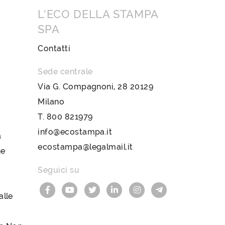
L’ECO DELLA STAMPA
SPA
Contatti
Sede centrale
Via G. Compagnoni, 28 20129
Milano
T.
800 821979
info@ecostampa.it
a
ecostampa@legalmail.it
ne
Seguici su
lle