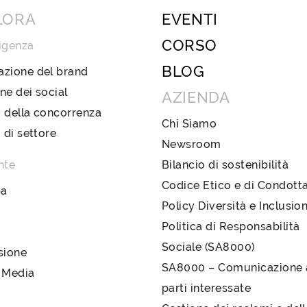
LORA
EVENTI
CORSO
igenza
BLOG
azione del brand
ne dei social
AZIENDA
 della concorrenza
Chi Siamo
i di settore
Newsroom
nte
Bilancio di sostenibilità
Codice Etico e di Condott
pa
Policy Diversità e Inclusio
Politica di Responsabilità
Sociale (SA8000)
sione
SA8000 – Comunicazione a
 Media
parti interessate