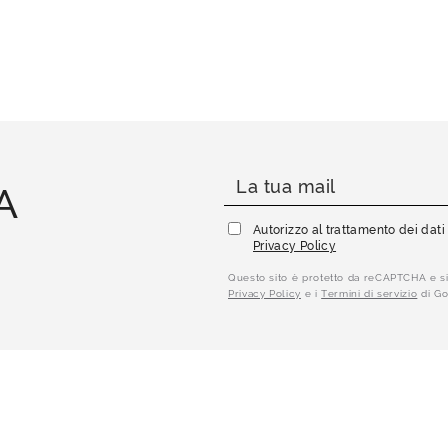
A
Autorizzo al trattamento dei dat
Privacy Policy
Questo sito è protetto da reCAPTCHA e si
Privacy Policy
e i
Termini di servizio
di Go