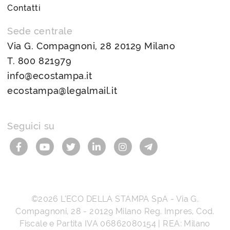
Contatti
Sede centrale
Via G. Compagnoni, 28 20129 Milano
T.
800 821979
info@ecostampa.it
ecostampa@legalmail.it
Seguici su
©2026
L’ECO DELLA STAMPA SpA
-
Via G.
Compagnoni, 28
-
20129
Milano
Reg. Impres, Cod.
Fiscale e Partita IVA
06862080154
| REA: Milano