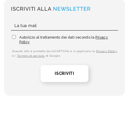
ISCRIVITI ALLA
NEWSLETTER
Autorizzo al trattamento dei dati secondo la
Privacy
Policy
Questo sito è protetto da reCAPTCHA e si applicano la
Privacy Policy
e i
Termini di servizio
di Google.
ISCRIVITI