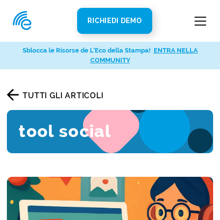
RICHIEDI DEMO
Sblocca le Risorse de L’Eco della Stampa!
ENTRA NELLA
COMMUNITY
TUTTI GLI ARTICOLI
tool social