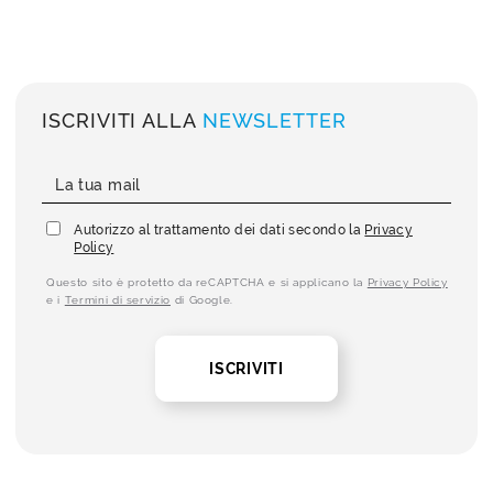
ISCRIVITI ALLA
NEWSLETTER
Autorizzo al trattamento dei dati secondo la
Privacy
Policy
Questo sito è protetto da reCAPTCHA e si applicano la
Privacy Policy
e i
Termini di servizio
di Google.
ISCRIVITI