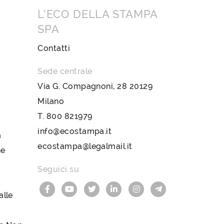
L’ECO DELLA STAMPA
SPA
Contatti
Sede centrale
Via G. Compagnoni, 28 20129
Milano
T.
800 821979
info@ecostampa.it
a
ecostampa@legalmail.it
ne
Seguici su
lle