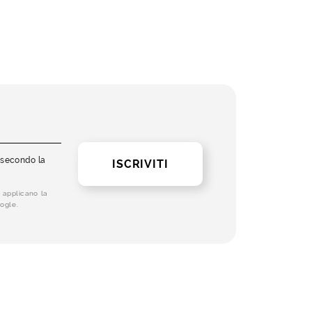
i secondo la
ISCRIVITI
 applicano la
ogle.