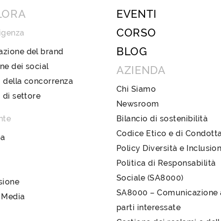
LORA
EVENTI
CORSO
igenza
BLOG
azione del brand
ne dei social
AZIENDA
 della concorrenza
Chi Siamo
i di settore
Newsroom
nte
Bilancio di sostenibilità
Codice Etico e di Condott
pa
Policy Diversità e Inclusio
Politica di Responsabilità
Sociale (SA8000)
sione
SA8000 – Comunicazione a
 Media
parti interessate