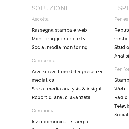
SOLUZIONI
ESP
Ascolta
Per es
Rassegna stampa e web
Reput
Monitoraggio radio e tv
Gestio
Social media monitoring
Studio
Analis
Comprendi
Per fo
Analisi real time della presenza
mediatica
Stam
Social media analysis & insight
Web
Report di analisi avanzata
Radio
Televi
Comunica
Social
Invio comunicati stampa