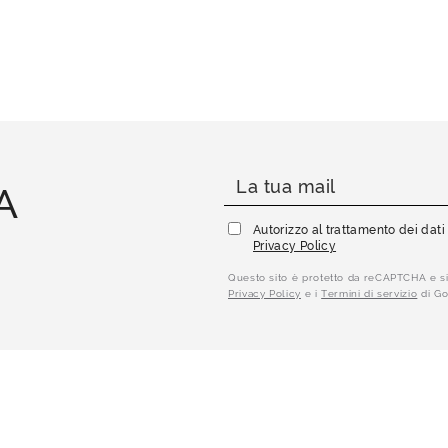
A
Autorizzo al trattamento dei dat
Privacy Policy
Questo sito è protetto da reCAPTCHA e si
Privacy Policy
e i
Termini di servizio
di Go