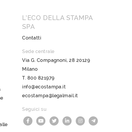
L’ECO DELLA STAMPA
SPA
Contatti
Sede centrale
Via G. Compagnoni, 28 20129
Milano
T.
800 821979
info@ecostampa.it
a
ecostampa@legalmail.it
ne
Seguici su
lle