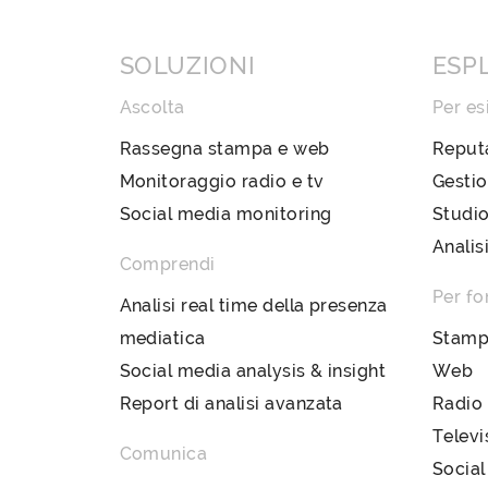
SOLUZIONI
ESP
Ascolta
Per es
Rassegna stampa e web
Reput
Monitoraggio radio e tv
Gestio
Social media monitoring
Studio
Analis
Comprendi
Per fo
Analisi real time della presenza
mediatica
Stam
Social media analysis & insight
Web
Report di analisi avanzata
Radio
Televi
Comunica
Social