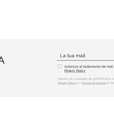
A
Autorizzo al trattamento dei dat
Privacy Policy
Questo sito è protetto da reCAPTCHA e si
Privacy Policy
e i
Termini di servizio
di Go