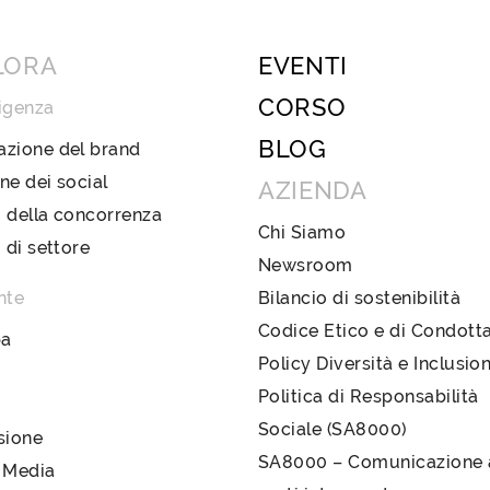
LORA
EVENTI
CORSO
igenza
BLOG
azione del brand
ne dei social
AZIENDA
 della concorrenza
Chi Siamo
i di settore
Newsroom
nte
Bilancio di sostenibilità
Codice Etico e di Condott
pa
Policy Diversità e Inclusio
Politica di Responsabilità
Sociale (SA8000)
sione
SA8000 – Comunicazione a
 Media