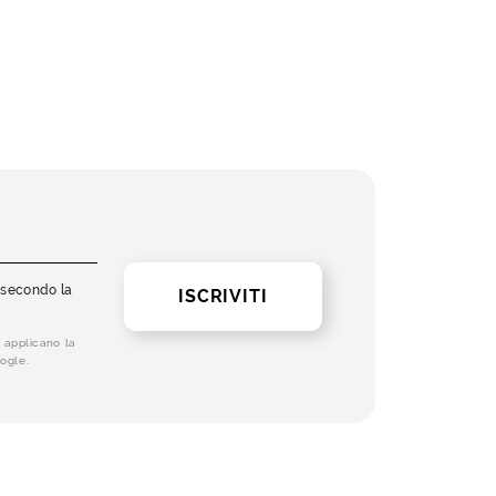
i secondo la
ISCRIVITI
 applicano la
ogle.