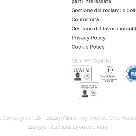
parti interessate
Gestione dei reclami e del
Conformità
Gestione del lavoro infanti
Privacy Policy
Cookie Policy
CERTIFICAZIONI
G. Compagnoni, 28
-
20129
Milano
Reg. Impres, Cod. Fiscal
1123590 | Capitale: 1.500.000 euro