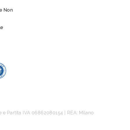
le Non
le
e e Partita IVA
06862080154
| REA: Milano