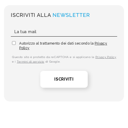
ISCRIVITI ALLA
NEWSLETTER
Autorizzo al trattamento dei dati secondo la
Privacy
Policy
Questo sito è protetto da reCAPTCHA e si applicano la
Privacy Policy
e i
Termini di servizio
di Google.
ISCRIVITI