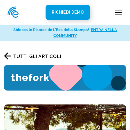
RICHIEDI DEMO
Sblocca le Risorse de L’Eco della Stampa!
ENTRA NELLA
COMMUNITY
TUTTI GLI ARTICOLI
thefork