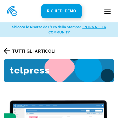
RICHIEDI DEMO
Sblocca le Risorse de L’Eco della Stampa!
ENTRA NELLA
COMMUNITY
TUTTI GLI ARTICOLI
telpress