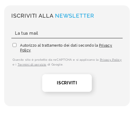
ISCRIVITI ALLA
NEWSLETTER
Autorizzo al trattamento dei dati secondo la
Privacy
Policy
Questo sito è protetto da reCAPTCHA e si applicano la
Privacy Policy
e i
Termini di servizio
di Google.
ISCRIVITI