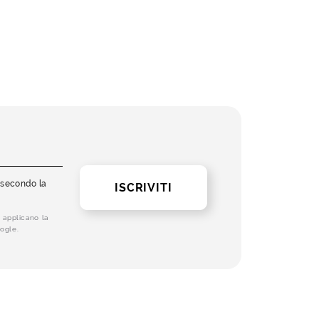
i secondo la
ISCRIVITI
 applicano la
ogle.