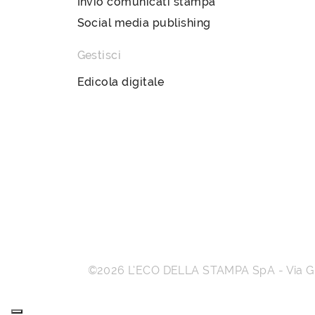
Invio comunicati stampa
Social media publishing
Gestisci
Edicola digitale
©2026
L’ECO DELLA STAMPA SpA
-
Via 