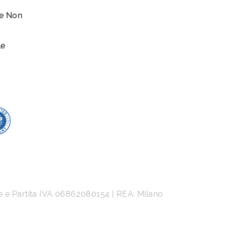
le Non
le
e e Partita IVA
06862080154
| REA: Milano