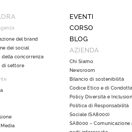
LORA
EVENTI
CORSO
igenza
BLOG
azione del brand
ne dei social
AZIENDA
 della concorrenza
Chi Siamo
i di settore
Newsroom
nte
Bilancio di sostenibilità
Codice Etico e di Condott
pa
Policy Diversità e Inclusio
Politica di Responsabilità
Sociale (SA8000)
sione
SA8000 – Comunicazione a
 Media