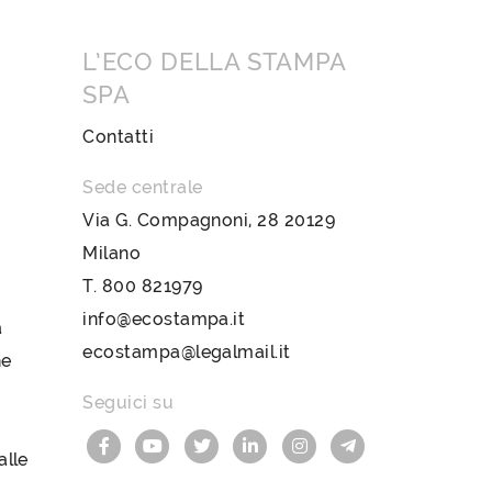
L’ECO DELLA STAMPA
SPA
Contatti
Sede centrale
Via G. Compagnoni, 28 20129
Milano
T.
800 821979
info@ecostampa.it
a
ecostampa@legalmail.it
ne
Seguici su
lle