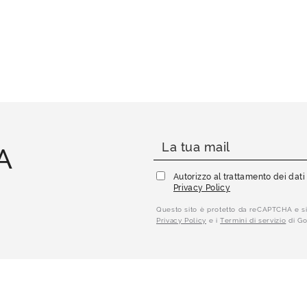
A
Autorizzo al trattamento dei dat
Privacy Policy
Questo sito è protetto da reCAPTCHA e si
Privacy Policy
e i
Termini di servizio
di Go