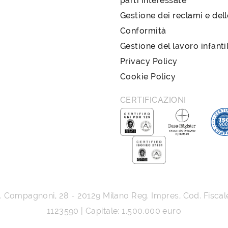
parti interessate
Gestione dei reclami e del
Conformità
Gestione del lavoro infanti
Privacy Policy
Cookie Policy
CERTIFICAZIONI
G. Compagnoni, 28
-
20129
Milano
Reg. Impres, Cod. Fiscal
1123590 | Capitale: 1.500.000 euro