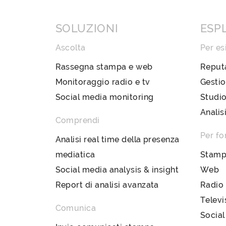
SOLUZIONI
ESP
Ascolta
Per es
Rassegna stampa e web
Reput
Monitoraggio radio e tv
Gestio
Social media monitoring
Studio
Analis
Comprendi
Per fo
Analisi real time della presenza
mediatica
Stam
Social media analysis & insight
Web
Report di analisi avanzata
Radio
Televi
Comunica
Social