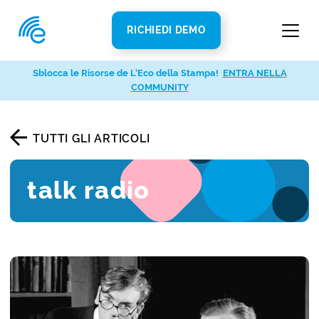
RICHIEDI DEMO
Sblocca le Risorse de L’Eco della Stampa!
ENTRA NELLA
COMMUNITY
TUTTI GLI ARTICOLI
talk radio