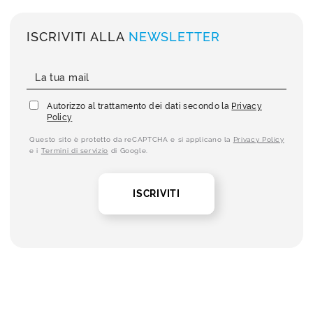
ISCRIVITI ALLA
NEWSLETTER
Autorizzo al trattamento dei dati secondo la
Privacy
Policy
Questo sito è protetto da reCAPTCHA e si applicano la
Privacy Policy
e i
Termini di servizio
di Google.
ISCRIVITI