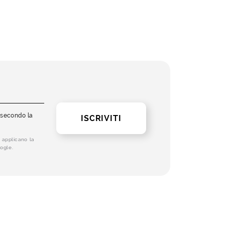
i secondo la
ISCRIVITI
 applicano la
ogle.