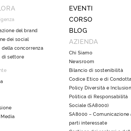
LORA
EVENTI
CORSO
igenza
BLOG
azione del brand
ne dei social
AZIENDA
 della concorrenza
Chi Siamo
i di settore
Newsroom
nte
Bilancio di sostenibilità
Codice Etico e di Condott
pa
Policy Diversità e Inclusio
Politica di Responsabilità
Sociale (SA8000)
sione
SA8000 – Comunicazione a
 Media
parti interessate