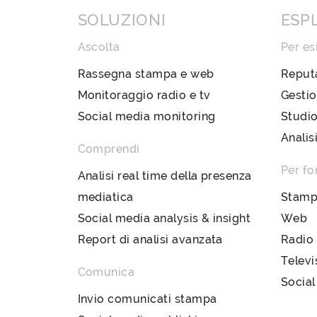
SOLUZIONI
ESP
Ascolta
Per es
Rassegna stampa e web
Reput
Monitoraggio radio e tv
Gestio
Social media monitoring
Studio
Analis
Comprendi
Per fo
Analisi real time della presenza
mediatica
Stam
Social media analysis & insight
Web
Report di analisi avanzata
Radio
Televi
Comunica
Social
Invio comunicati stampa