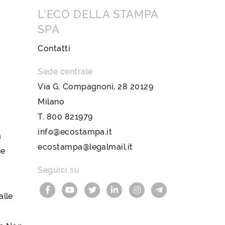
L’ECO DELLA STAMPA
SPA
Contatti
Sede centrale
Via G. Compagnoni, 28 20129
Milano
T.
800 821979
info@ecostampa.it
a
ecostampa@legalmail.it
ne
Seguici su
lle