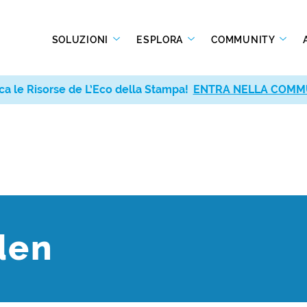
SOLUZIONI
ESPLORA
COMMUNITY
ca le Risorse de L’Eco della Stampa!
ENTRA NELLA COMM
den