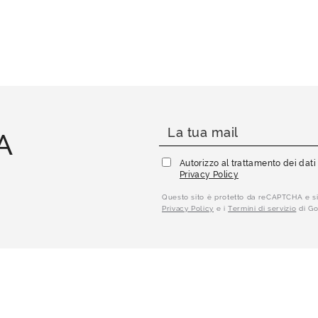
A
Autorizzo al trattamento dei dat
Privacy Policy
Questo sito è protetto da reCAPTCHA e si
Privacy Policy
e i
Termini di servizio
di Go