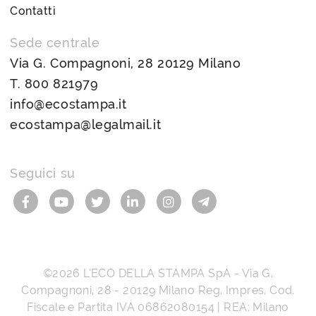
Contatti
Sede centrale
Via G. Compagnoni, 28 20129 Milano
T.
800 821979
info@ecostampa.it
ecostampa@legalmail.it
Seguici su
©2026
L’ECO DELLA STAMPA SpA
-
Via G.
Compagnoni, 28
-
20129
Milano
Reg. Impres, Cod.
Fiscale e Partita IVA
06862080154
| REA: Milano