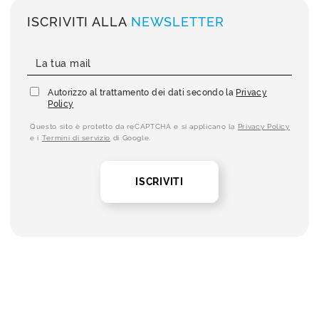
ISCRIVITI ALLA
NEWSLETTER
Autorizzo al trattamento dei dati secondo la
Privacy
Policy
Questo sito è protetto da reCAPTCHA e si applicano la
Privacy Policy
e i
Termini di servizio
di Google.
ISCRIVITI