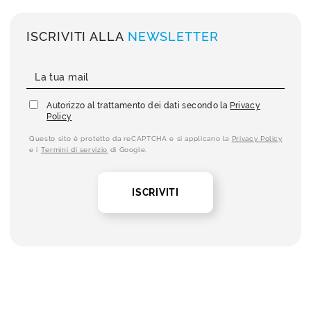
ISCRIVITI ALLA
NEWSLETTER
Autorizzo al trattamento dei dati secondo la
Privacy
Policy
Questo sito è protetto da reCAPTCHA e si applicano la
Privacy Policy
e i
Termini di servizio
di Google.
ISCRIVITI