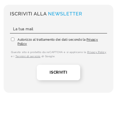
ISCRIVITI ALLA
NEWSLETTER
Autorizzo al trattamento dei dati secondo la
Privacy
Policy
Questo sito è protetto da reCAPTCHA e si applicano la
Privacy Policy
e i
Termini di servizio
di Google.
ISCRIVITI