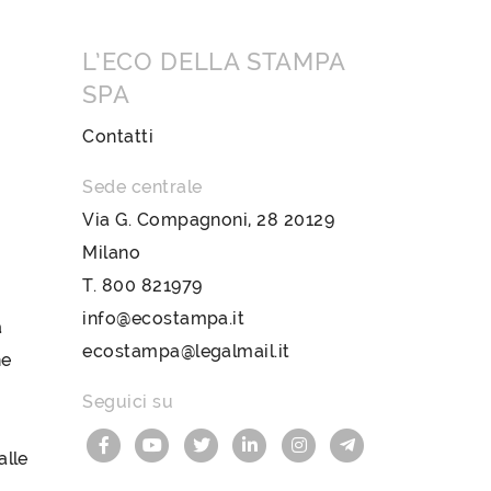
L’ECO DELLA STAMPA
SPA
Contatti
Sede centrale
Via G. Compagnoni, 28 20129
Milano
T.
800 821979
info@ecostampa.it
a
ecostampa@legalmail.it
ne
Seguici su
lle