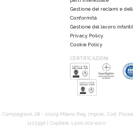
parti interessate
Gestione dei reclami e del
Conformità
Gestione del lavoro infanti
Privacy Policy
Cookie Policy
CERTIFICAZIONI
G. Compagnoni, 28
-
20129
Milano
Reg. Impres, Cod. Fiscal
1123590 | Capitale: 1.500.000 euro