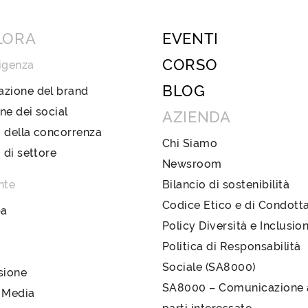
LORA
EVENTI
CORSO
igenza
BLOG
azione del brand
ne dei social
AZIENDA
 della concorrenza
Chi Siamo
i di settore
Newsroom
nte
Bilancio di sostenibilità
Codice Etico e di Condott
pa
Policy Diversità e Inclusio
Politica di Responsabilità
Sociale (SA8000)
sione
SA8000 – Comunicazione a
 Media