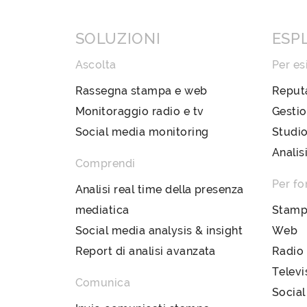
SOLUZIONI
ESP
Ascolta
Per es
Rassegna stampa e web
Reput
Monitoraggio radio e tv
Gestio
Social media monitoring
Studio
Analis
Comprendi
Per fo
Analisi real time della presenza
mediatica
Stam
Social media analysis & insight
Web
Report di analisi avanzata
Radio
Televi
Comunica
Social