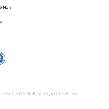
le Non
le
e e Partita IVA
06862080154
| REA: Milano