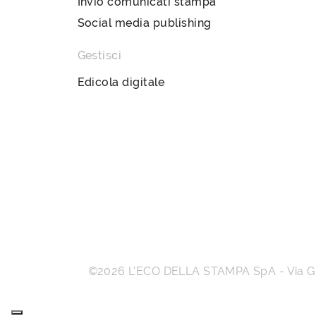
Invio comunicati stampa
Social media publishing
Gestisci
Edicola digitale
©2026
L’ECO DELLA STAMPA SpA
-
Via 