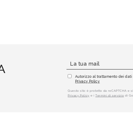
A
Autorizzo al trattamento dei dat
Privacy Policy
Questo sito è protetto da reCAPTCHA e si
Privacy Policy
e i
Termini di servizio
di Go