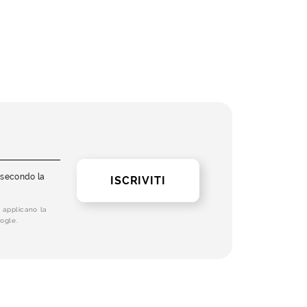
i secondo la
ISCRIVITI
 applicano la
ogle.