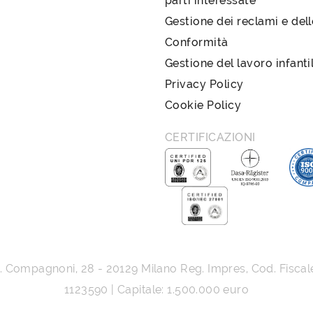
parti interessate
Gestione dei reclami e del
Conformità
Gestione del lavoro infanti
Privacy Policy
Cookie Policy
CERTIFICAZIONI
G. Compagnoni, 28
-
20129
Milano
Reg. Impres, Cod. Fiscal
1123590 | Capitale: 1.500.000 euro