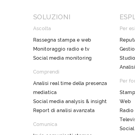
SOLUZIONI
ESP
Ascolta
Per es
Rassegna stampa e web
Reput
Monitoraggio radio e tv
Gestio
Social media monitoring
Studio
Analis
Comprendi
Per fo
Analisi real time della presenza
mediatica
Stam
Social media analysis & insight
Web
Report di analisi avanzata
Radio
Televi
Comunica
Social