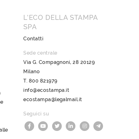
L’ECO DELLA STAMPA
SPA
Contatti
Sede centrale
Via G. Compagnoni, 28 20129
Milano
T.
800 821979
info@ecostampa.it
a
ecostampa@legalmail.it
ne
Seguici su
lle