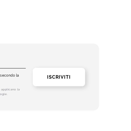
i secondo la
ISCRIVITI
 applicano la
ogle.