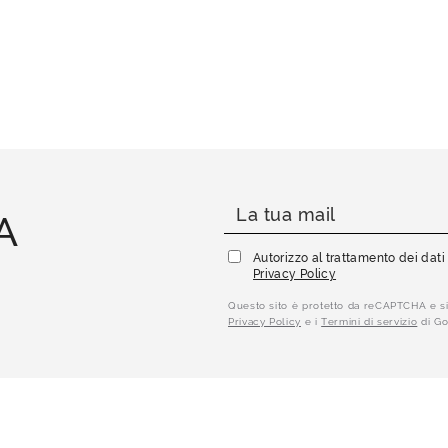
A
Autorizzo al trattamento dei dat
Privacy Policy
Questo sito è protetto da reCAPTCHA e si
Privacy Policy
e i
Termini di servizio
di Go