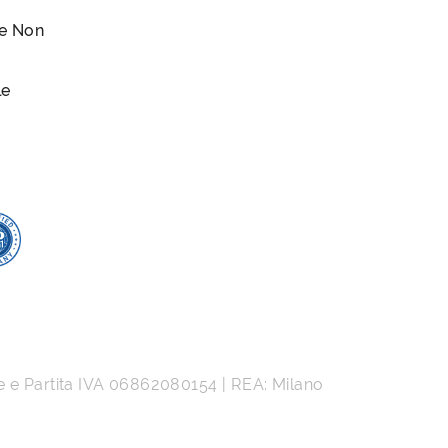
le Non
le
e e Partita IVA
06862080154
| REA: Milano