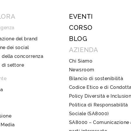
LORA
EVENTI
CORSO
igenza
BLOG
azione del brand
ne dei social
AZIENDA
 della concorrenza
Chi Siamo
i di settore
Newsroom
nte
Bilancio di sostenibilità
Codice Etico e di Condott
pa
Policy Diversità e Inclusio
Politica di Responsabilità
Sociale (SA8000)
sione
SA8000 – Comunicazione a
 Media