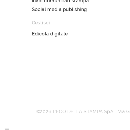
Invio comunicati stampa
Social media publishing
Gestisci
Edicola digitale
©2026
L’ECO DELLA STAMPA SpA
-
Via 