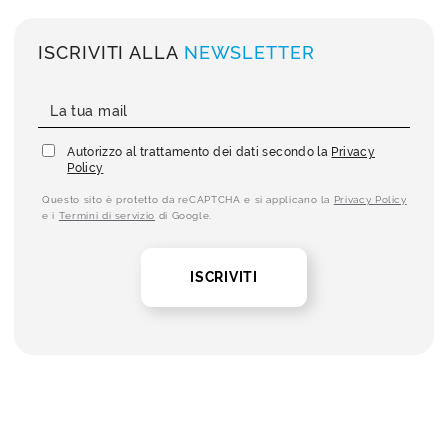
ISCRIVITI ALLA
NEWSLETTER
Autorizzo al trattamento dei dati secondo la
Privacy
Policy
Questo sito è protetto da reCAPTCHA e si applicano la
Privacy Policy
e i
Termini di servizio
di Google.
ISCRIVITI