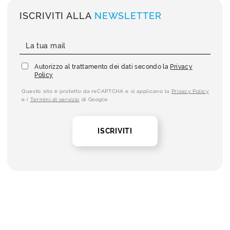
ISCRIVITI ALLA
NEWSLETTER
Autorizzo al trattamento dei dati secondo la
Privacy
Policy
Questo sito è protetto da reCAPTCHA e si applicano la
Privacy Policy
e i
Termini di servizio
di Google.
ISCRIVITI