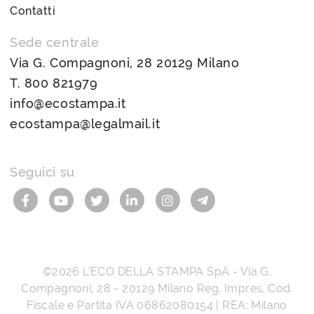
Contatti
Sede centrale
Via G. Compagnoni, 28 20129 Milano
T.
800 821979
info@ecostampa.it
ecostampa@legalmail.it
Seguici su
©2026
L’ECO DELLA STAMPA SpA
-
Via G.
Compagnoni, 28
-
20129
Milano
Reg. Impres, Cod.
Fiscale e Partita IVA
06862080154
| REA: Milano