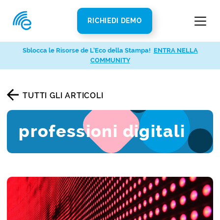
RICHIEDI DEMO
Sblocca le Risorse de L’Eco della Stampa!
ENTRA NELLA
COMMUNITY
TUTTI GLI ARTICOLI
professioni digitali