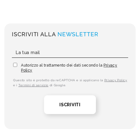
ISCRIVITI ALLA
NEWSLETTER
Autorizzo al trattamento dei dati secondo la
Privacy
Policy
Questo sito è protetto da reCAPTCHA e si applicano la
Privacy Policy
e i
Termini di servizio
di Google.
ISCRIVITI